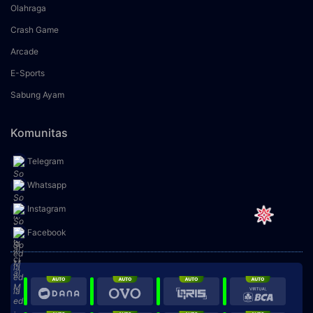
Olahraga
Crash Game
Arcade
E-Sports
Sabung Ayam
Komunitas
Telegram
Whatsapp
Instagram
Facebook