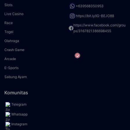
Slots
+639568350953
Live Casino
https://bit.ly/IG-BEJO88
Race
https://www.facebook.com/grou
ps/3167821386698455
Togel
Olahraga
Crash Game
Arcade
E-Sports
Sabung Ayam
Komunitas
Telegram
Whatsapp
Instagram