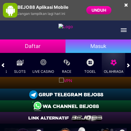
×
BEJO88 Aplikasi Mobile
UNDUH
Jangan tampilkan lagi hari ini
Daftar
Masuk
MES
SLOTS
LIVE CASINO
RACE
TOGEL
OLAHRAGA
CR