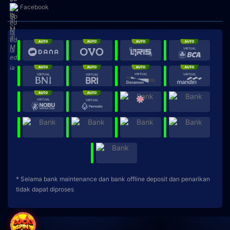
Facebook
* Selama bank maintenance dan bank offline deposit dan penarikan
tidak dapat diproses