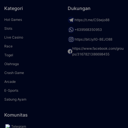
Kategori
Dukungan
Hot Games
https://t.me/CSbejo88
Slots
+639568350953
Live Casino
https://bit.ly/IG-BEJO88
Race
https://www.facebook.com/grou
ps/3167821386698455
Togel
Olahraga
Crash Game
Arcade
E-Sports
Sabung Ayam
Komunitas
Telegram