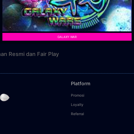
GALAXY WAR
an Resmi dan Fair Play
Platform
Promosi
Loyalty
Referral