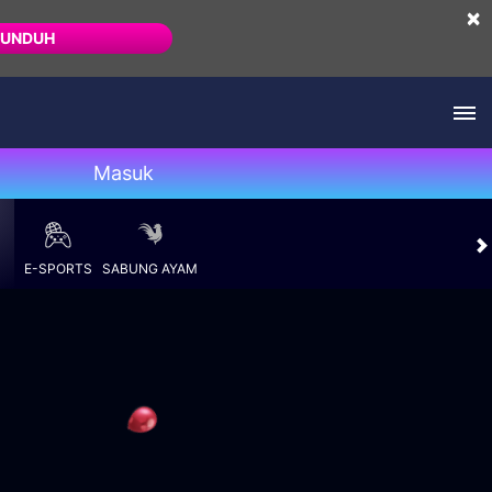
×
UNDUH
Masuk
E-SPORTS
SABUNG AYAM