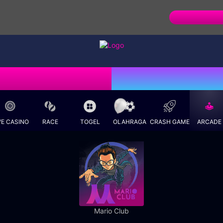
VE CASINO
RACE
TOGEL
OLAHRAGA
CRASH GAME
ARCADE
Mario Club