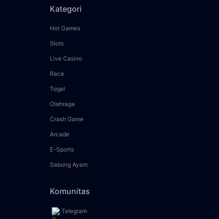
Kategori
Hot Games
Slots
Live Casino
Race
Togel
Olahraga
Crash Game
Arcade
E-Sports
Sabung Ayam
Komunitas
Telegram