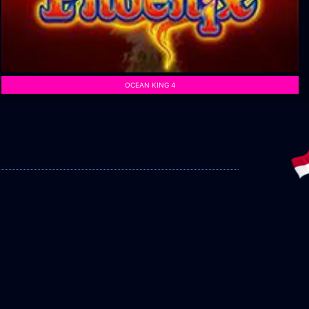
OCEAN KING 4