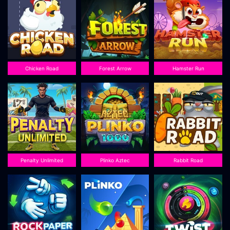
Chicken Road
Forest Arrow
Hamster Run
Penalty Unlimited
Plinko Aztec
Rabbit Road