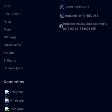
Slots
+639568350953
Live Casino
https://bit.ly/IG-BEJO88
Race
https://www.facebook.com/grou
ps/3167821386698455
Togel
Olahraga
Crash Game
Arcade
E-Sports
Sabung Ayam
Komunitas
Telegram
Whatsapp
Instagram