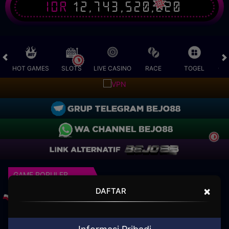
IDR
12,743,520,220
HOT GAMES
SLOTS
LIVE CASINO
RACE
TOGEL
OL
GAME POPULER
×
DAFTAR