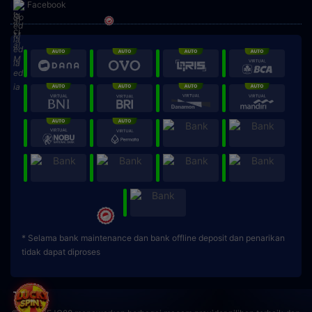
Facebook
* Selama bank maintenance dan bank offline deposit dan penarikan
tidak dapat diproses