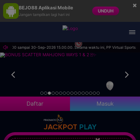
×
BEJO88 Aplikasi Mobile
UNDUH
Jangan tampilkan lagi hari ini
 15.00.00 sampai 30-Sep-2026 15.00.00. Selama waktu ini, PP Virtual Sports p
Daftar
Masuk
JACKPOT
PLAY