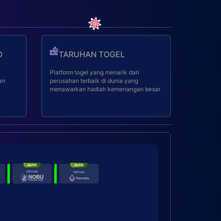
O
TARUHAN TOGEL
Platform togel yang menarik dari
an
perusahan terbaik di dunia yang
menawarkan hadiah kemenangan besar