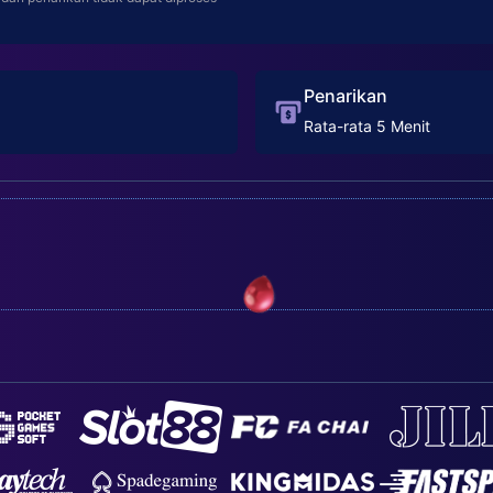
Penarikan
Rata-rata 5 Menit