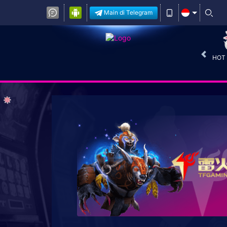
Main di Telegram
HOT