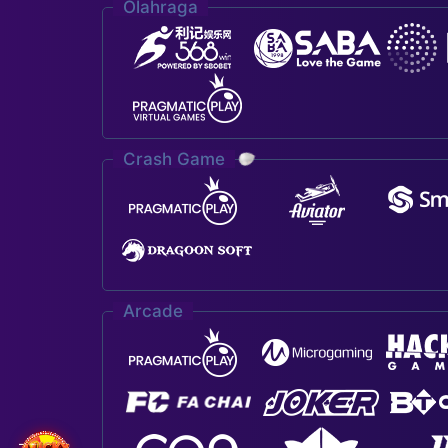
Olahraga
Crash Game
Arcade