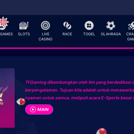
 GAMES
SLOTS
LIVE
RACE
TOGEL
OLAHRAGA
CRA
CASINO
GA
TFGaming dikembangkan oleh tim yang berdedikasi 
berpengalaman. Tujuan kita adalah untuk menawarka
nyaman untuk semua, meliputi acara E-Sports besar d
MAIN