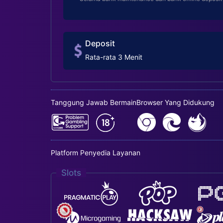
Deposit
Rata-rata 3 Menit
Tanggung Jawab Bermain
Browser Yang Didukung
Platform Penyedia Layanan
Slots