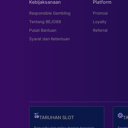
Kebijaksanaan
Platform
Responsible Gambling
Promosi
Tentang BEJO88
Loyalty
Pusat Bantuan
Referral
Syarat dan Ketentuan
TARUHAN SLOT
T
Penyedia slot online dengan beragam
Sports