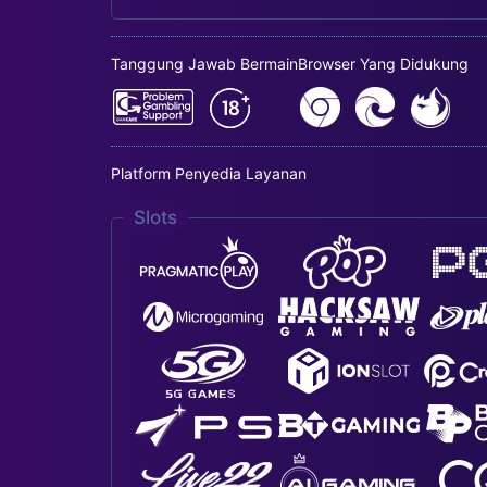
Tanggung Jawab Bermain
Browser Yang Didukung
Platform Penyedia Layanan
Slots