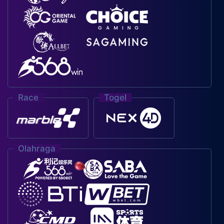
Race
Togel
Olahraga