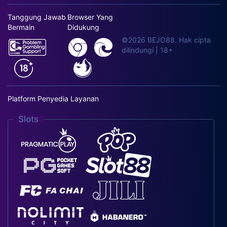
Tanggung Jawab
Browser Yang
Bermain
Didukung
©2026 BEJO88. Hak cipta
dilindungi | 18+
Platform Penyedia Layanan
Slots