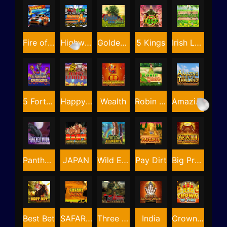
Fire of Route 66
Highway King
GoldenTree
5 Kings
Irish Luck
5 Fortune Dragon
Happy Lantern
Wealth
Robin Hood
Amazing Thailand
Panther Moon
JAPAN
Wild Elements
Pay Dirt
Big Prosperity
Best Bet
SAFARI Heat
Three Kingdoms
India
Crown Of Fire