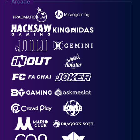
Arcade