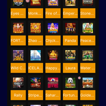
Eyes of Fortune
Monkey Slots
Fire of Villa Street
Emperor Gate
StoneAge
FORTUNE
Zhao Cai Jin Bao
Chjcken Djnner
Panda
Peace&Long Life
Wild Chuco
ICELAND
Happy Prosperous
Laura
Water Margin
Rally
Striper Night
Sahara Gold
Fortune Panda
Golden Tour