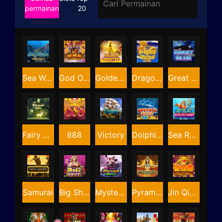
permainan
20
Sea World
God Of Wealth
Golden Rooster
Dragon's Riches
Great Blue
Fairy Garden
888
Victory
Dolphin Reef
Sea Realms
Samurai
Big Shot
Mysterious Witch
Pyramid Adventure
Jin Qian Wa