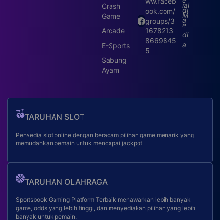
ww.faceb
Crash
ook.com/
Game
groups/3
Arcade
1678213
8669845
E-Sports
5
Sabung
Ayam
TARUHAN SLOT
Penyedia slot online dengan beragam pilihan game menarik yang
memudahkan pemain untuk mencapai jackpot
TARUHAN OLAHRAGA
Sportsbook Gaming Platform Terbaik menawarkan lebih banyak
game, odds yang lebih tinggi, dan menyediakan pilihan yang lebih
banyak untuk pemain.