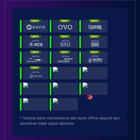
* Selama bank maintenance dan bank offline deposit dan
penarikan tidak dapat diproses