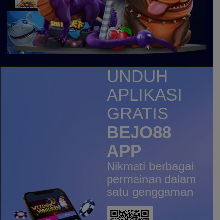
IDR
4,100,370.00
Gates of Olympus 1000
da****s
IDR
3,185,500.00
Starlight Princess Super
Scatter
samsulr****8
UNDUH
IDR
1,712,280.00
Starlight Princess™ 1000
APLIKASI
milad****0
GRATIS
IDR
1,699,200.00
Gates of Olympus Super
BEJO88
Scatter
APP
hatc****8
IDR
1,548,400.00
Nikmati berbagai
Gates of Olympus 1000
permainan dalam
milad****0
satu genggaman
IDR
1,519,650.00
Gates of Olympus Super
Scatter