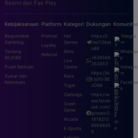
Resmi dan Fair Play
Kebijaksanaan
Platform
Kategori
Dukungan
Komunita
Responsible
Promosi
Hot
https://t.
Telegra
Gambling
Games
me/CSbej
m
Loyalty
o88
Tentang
Slots
Whatsa
Referral
BEJO88
+639568
p
Live
350953
Pusat Bantuan
Casino
Instagra
https://bi
m
Syarat dan
Race
t.ly/IG-BE
Ketentuan
Faceboo
Togel
JO88
k
Olahraga
https://w
ww.faceb
Crash
ook.com/
Game
groups/3
Arcade
1678213
8669845
E-Sports
5
Sabung