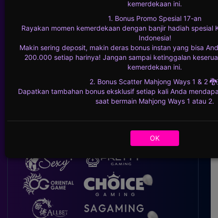
kemerdekaan ini.
1. Bonus Promo Spesial 17-an
Rayakan momen kemerdekaan dengan banjir hadiah spesial 
Indonesia!
Makin sering deposit, makin deras bonus instan yang bisa A
200.000 setiap harinya! Jangan sampai ketinggalan keserua
kemerdekaan ini.
2. Bonus Scatter Mahjong Ways 1 & 2 🐉🀄
Live Casino
Dapatkan tambahan bonus eksklusif setiap kali Anda mendapa
saat bermain Mahjong Ways 1 atau 2.
OK