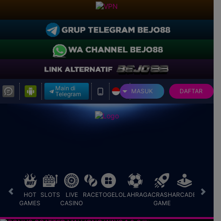
Main di
MASUK
DAFTAR
Telegram
HOT
SLOTS
LIVE
RACE
TOGEL
OLAHRAGA
CRASH
ARCADE
E-
GAMES
CASINO
GAME
SPORTS