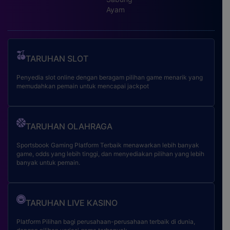
Ayam
TARUHAN SLOT
Penyedia slot online dengan beragam pilihan game menarik yang
memudahkan pemain untuk mencapai jackpot
TARUHAN OLAHRAGA
Sportsbook Gaming Platform Terbaik menawarkan lebih banyak
game, odds yang lebih tinggi, dan menyediakan pilihan yang lebih
banyak untuk pemain.
TARUHAN LIVE KASINO
Platform Pilihan bagi perusahaan-perusahaan terbaik di dunia,