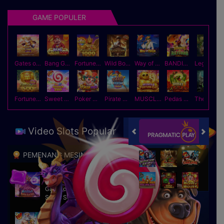
GAME POPULER
Gates of Olympus POP
Bang Gacor 1000
Fortune Garuda 1000
Wild Bounty Showdown
Way of Ninja
BANDITO RETURNS
Legacy of Kong Maxways
Fortune Gems 500
Sweet Bonanza 2500
Poker Win
Pirate Quest 1000
MUSCLE FORTUNE CAT
Pedas Gila
The Crypt
Video Slots Popular
PEMENANG MESIN SLOT
ant****1
IDR
4,301,370.00
Gates of Gatot Kaca
Super Scatter
jhonk****r