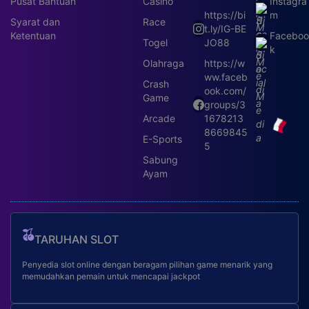
Pusat Bantuan
Casino
Instagra
https://bi
m
Syarat dan
Race
t.ly/IG-BE
Ketentuan
Faceboo
Togel
JO88
k
Olahraga
https://w
ww.faceb
Crash
ook.com/
Game
groups/3
Arcade
1678213
8669845
E-Sports
5
Sabung
Ayam
TARUHAN SLOT
Penyedia slot online dengan beragam pilihan game menarik yang
memudahkan pemain untuk mencapai jackpot