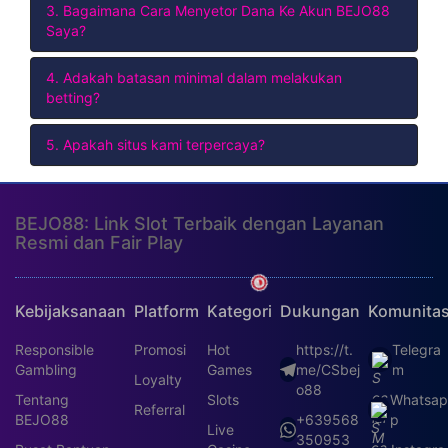
3. Bagaimana Cara Menyetor Dana Ke Akun BEJO88
Saya?
4. Adakah batasan minimal dalam melakukan
betting?
5. Apakah situs kami terpercaya?
BEJO88: Link Slot Terbaik dengan Layanan
Resmi dan Fair Play
Kebijaksanaan
Platform
Kategori
Dukungan
Komunita
Responsible
Promosi
Hot
https://t.
Telegra
Gambling
Games
me/CSbej
m
Loyalty
o88
Tentang
Slots
Whatsa
Referral
BEJO88
+639568
p
Live
350953