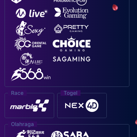
Race
Togel
Olahraga