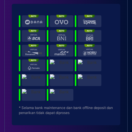
* Selama bank maintenance dan bank offline deposit dan
penarikan tidak dapat diproses