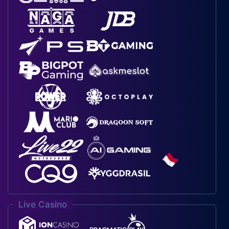
Live Casino