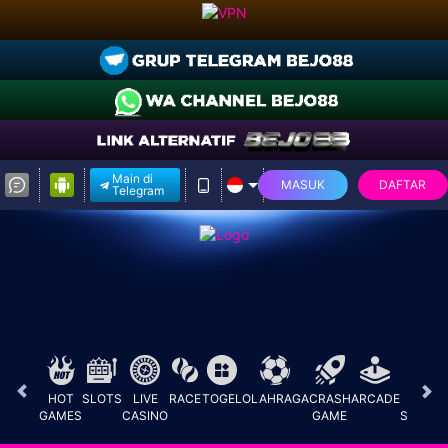
Main di
MASUK
DAFTAR
Telegram
HOT
SLOTS
LIVE
RACE
TOGEL
OLAHRAGA
CRASH
ARCADE
E-
GAMES
CASINO
GAME
SPORT