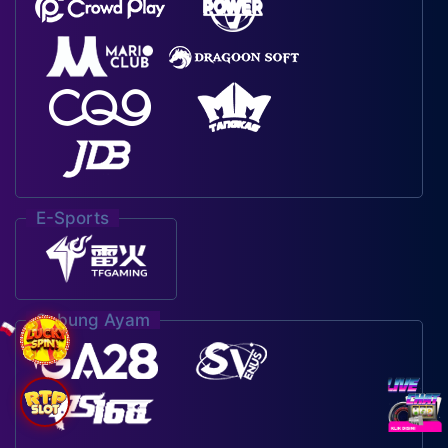
E-Sports
Sabung Ayam