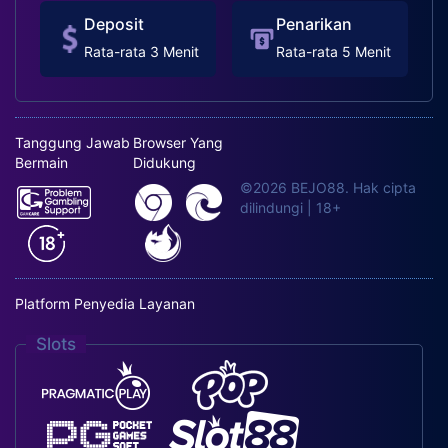
Deposit
Penarikan
Rata-rata 3 Menit
Rata-rata 5 Menit
Tanggung Jawab
Browser Yang
Bermain
Didukung
©2026 BEJO88. Hak cipta
dilindungi | 18+
Platform Penyedia Layanan
Slots