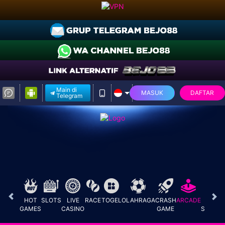
Main di
MASUK
DAFTAR
Telegram
HOT
SLOTS
LIVE
RACE
TOGEL
OLAHRAGA
CRASH
ARCADE
E-
GAMES
CASINO
GAME
SPORT