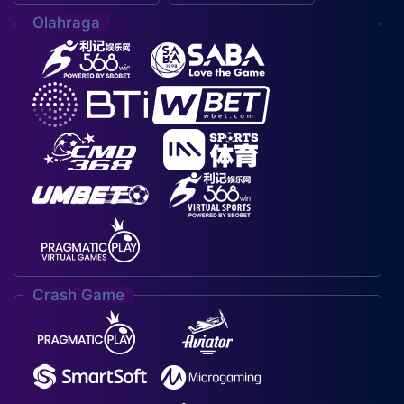
Olahraga
Crash Game