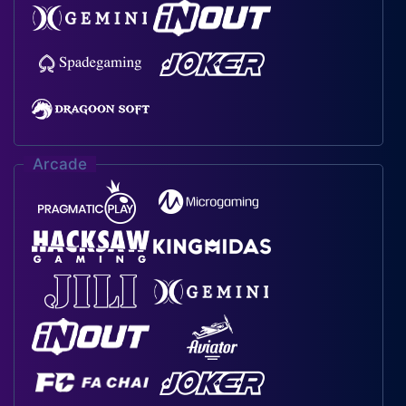
Arcade