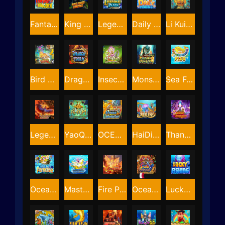
Fantasy Unicorn
King Kong’s Rampage
Legendary Panda
Daily Fishing
Li Kui Pi Yu
Bird Hunter
Dragon Storm
Insect Paradise
Monster Awaken plus
Sea Food Paradise II Plus
Legend of the phoenix
YaoQianShu
OCEAN MONSTER 2
HaiDiLao
Thanos Avengers
Ocean Paradise
Master Of The Deep
Fire Phoenix
Ocean King 3
Lucky Fishing