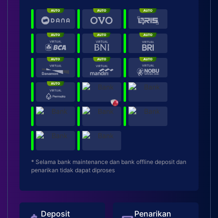
* Selama bank maintenance dan bank offline deposit dan
penarikan tidak dapat diproses
Deposit
Penarikan