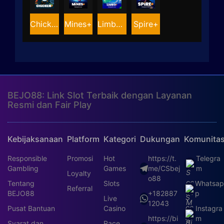
Chicken+
Mines+
Limbo+
Spire+
BEJO88: Link Slot Terbaik dengan Layanan
Resmi dan Fair Play
Kebijaksanaan
Platform
Kategori
Dukungan
Komunita
Responsible
Promosi
Hot
https://t.
Telegra
Gambling
Games
me/CSbej
m
Loyalty
o88
Tentang
Slots
Whatsa
Referral
BEJO88
+182887
p
Live
12043
Pusat Bantuan
Casino
Instagra
https://bi
m
Syarat dan
Race