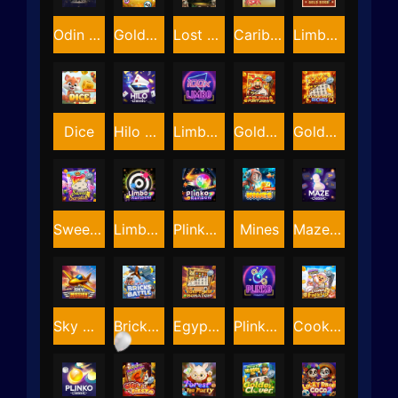
Odin Bingo
Golden Bingo
Lost Ruins
Caribbean Bingo
Limbo Gold Rush
Dice
Hilo Classic
Limbo Neon
Golden Fortunes
Golden Horse Riches
Sweet Scratch
Limbo Rainbow
Plinko Rainbow
Mines
Maze Classic
Sky Mission
Bricks Battle
Egypt Gem Scratch
Plinko Neon
Cookie Fiesta