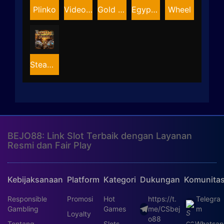
Plinko
Video Poker
Gold Rush: Boomers
Egypt Hilo
Wheel
Steampunk 2
BEJO88: Link Slot Terbaik dengan Layanan
Resmi dan Fair Play
Kebijaksanaan
Platform
Kategori
Dukungan
Komunita
Responsible
Promosi
Hot
https://t.
Telegra
Gambling
Games
me/CSbej
m
Loyalty
o88
Tentang
Slots
Whatsa