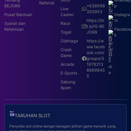
Referral
BEJO88
+639568
p
Live
350953
Pusat Bantuan
Casino
Instagra
https://bi
m
Syarat dan
Race
t.ly/IG-BE
Ketentuan
Faceboo
Togel
JO88
k
Olahraga
https://w
ww.faceb
Crash
ook.com/
Game
groups/3
Arcade
1678213
8669845
E-Sports
5
Sabung
Ayam
TARUHAN SLOT
Penyedia slot online dengan beragam pilihan game menarik yang