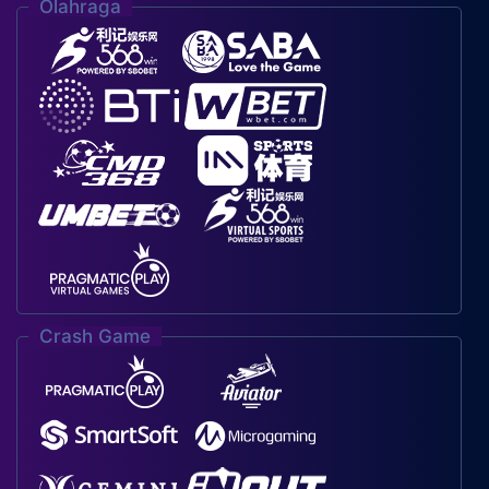
Olahraga
Crash Game