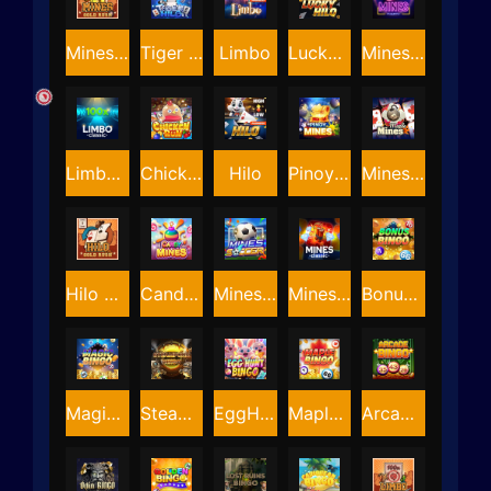
Mines Gold Rush
Tiger Hilo
Limbo
Lucky Hilo
Mines Neon
Limbo Classic
Chicken Run
Hilo
Pinoy Mines
Mines Maple
Hilo Gold Rush
Candy Mines
Mines Soccer
Mines Classic
Bonus Bingo
Magic Bingo
Steampunk
EggHunt Bingo
Maple Bingo
Arcade Bingo