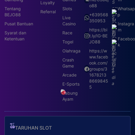
Loyalty
o88
Tentang
Slots
Whatsa
Referral
BEJO88
+639568
p
Live
350953
Pusat Bantuan
Casino
Instagra
https://bi
m
Syarat dan
Race
t.ly/IG-BE
Ketentuan
Faceboo
Togel
JO88
k
Olahraga
https://w
ww.faceb
Crash
ook.com/
Game
groups/3
Arcade
1678213
8669845
E-Sports
5
Sabung
Ayam
TARUHAN SLOT