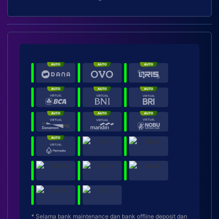
* Selama bank maintenance dan bank offline deposit dan