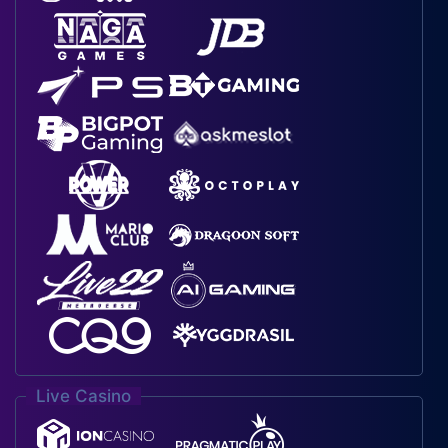
Live Casino