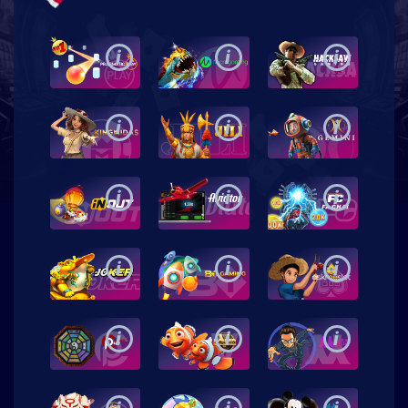
i
i
i
i
i
i
i
i
i
i
i
i
i
i
i