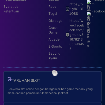
https://bi
m
Syarat dan
Race
t.ly/IG-BE
Ketentuan
Faceboo
Togel
JO88
k
Olahraga
https://w
ww.faceb
Crash
ook.com/
Game
groups/3
Arcade
1678213
8669845
E-Sports
5
Sabung
Ayam
TARUHAN SLOT
Penyedia slot online dengan beragam pilihan game menarik yang
memudahkan pemain untuk mencapai jackpot