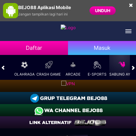
×
BEJO88 Aplikasi Mobile
UNDUH
Jangan tampilkan lagi hari ini
Daftar
Masuk
GEL
OLAHRAGA
CRASH GAME
ARCADE
E-SPORTS
SABUNG AYAM