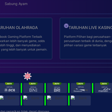
Sabung Ayam
ARUHAN OLAHRAGA
TARUHAN LIVE KASIN
book Gaming Platform Terbaik
Platform Pilihan bagi perusahaan-
arkan lebih banyak game, odds
perusahaan terbaik di dunia, deng
ebih tinggi, dan menyediakan
pilihan variasi game terbanyak
n yang lebih banyak untuk pemain.
dan penarikan tidak dapat diproses