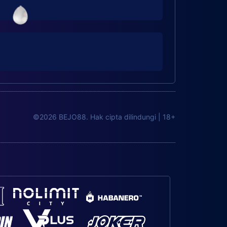
©2026 BEJO88. Hak cipta dilindungi | 18+