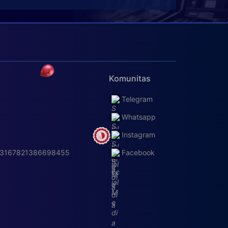
Komunitas
Telegram
Whatsapp
Instagram
s/3167821386698455
Facebook