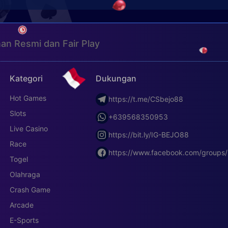
an Resmi dan Fair Play
Kategori
Dukungan
Hot Games
https://t.me/CSbejo88
Slots
+639568350953
Live Casino
https://bit.ly/IG-BEJO88
Race
https://www.facebook.com/group
Togel
Olahraga
Crash Game
Arcade
E-Sports