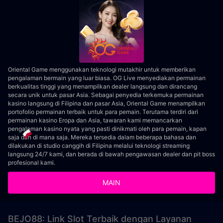
Oriental Game menggunakan teknologi mutakhir untuk memberikan
pengalaman bermain yang luar biasa. OG Live menyediakan permainan
berkualitas tinggi yang menampilkan dealer langsung dan dirancang
secara unik untuk pasar Asia. Sebagai penyedia terkemuka permainan
kasino langsung di Filipina dan pasar Asia, Oriental Game menampilkan
portofolio permainan terbaik untuk para pemain. Terutama terdiri dari
permainan kasino Eropa dan Asia, tawaran kami memancarkan
pengalaman kasino nyata yang pasti dinikmati oleh para pemain, kapan
saja dan di mana saja. Mereka tersedia dalam beberapa bahasa dan
dilakukan di studio canggih di Filipina melalui teknologi streaming
langsung 24/7 kami, dan berada di bawah pengawasan dealer dan pit boss
profesional kami.
MAIN
BEJO88: Link Slot Terbaik dengan Layanan