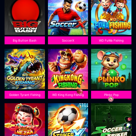
Big Button Bash
SoccerX
WD FuWa Fishing
Golden Tyrant Fishing
WD King Kong Fishing
Plinko Pop