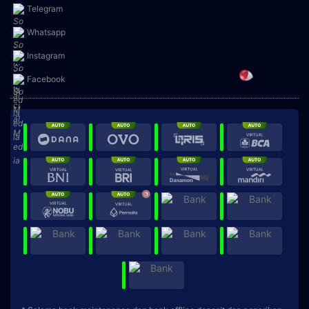
Telegram
Whatsapp
Instagram
Facebook