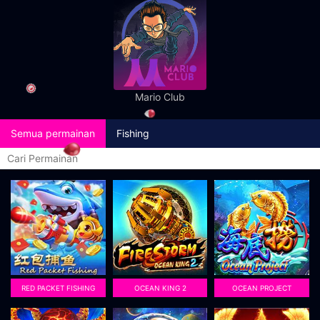
Mario Club
Semua permainan
Fishing
RED PACKET FISHING
OCEAN KING 2
OCEAN PROJECT