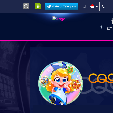
Main di Telegram
HOT