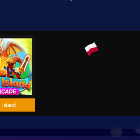
. Island