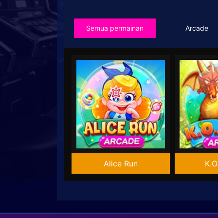
Semua permainan
Arcade
Alice Run
K.O