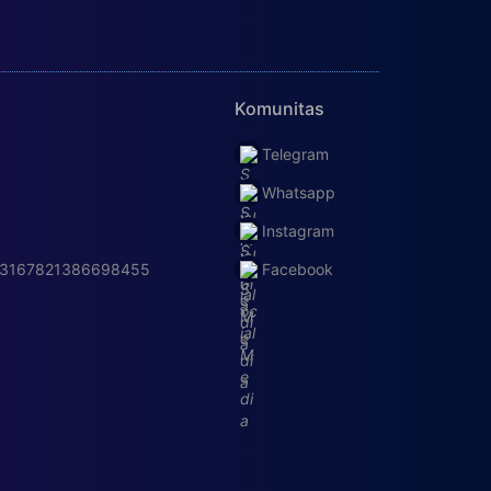
Komunitas
Telegram
Whatsapp
Instagram
s/3167821386698455
Facebook