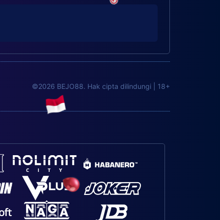
©2026 BEJO88. Hak cipta dilindungi | 18+