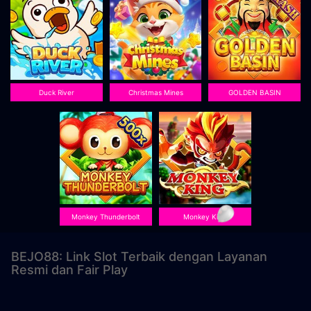
Duck River
Christmas Mines
GOLDEN BASIN
Monkey Thunderbolt
Monkey King
BEJO88: Link Slot Terbaik dengan Layanan
Resmi dan Fair Play