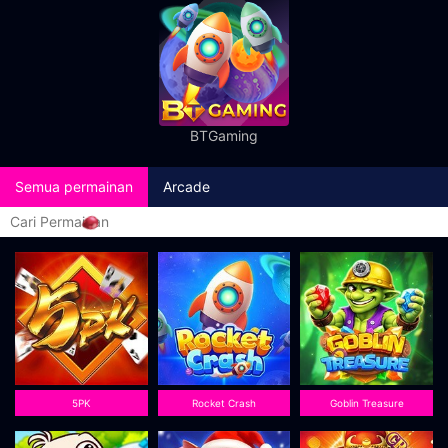
BTGaming
Semua permainan
Arcade
5PK
Rocket Crash
Goblin Treasure