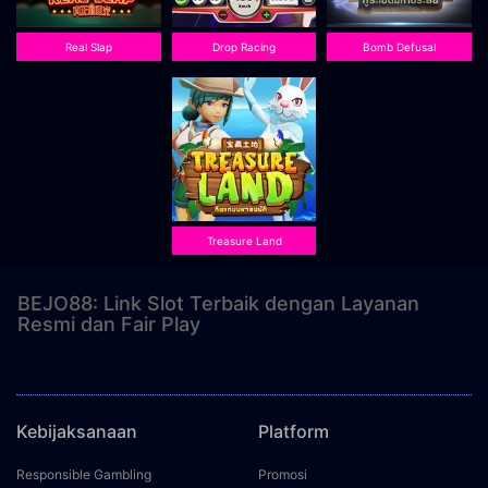
Real Slap
Drop Racing
Bomb Defusal
Treasure Land
BEJO88: Link Slot Terbaik dengan Layanan
Resmi dan Fair Play
Kebijaksanaan
Platform
Responsible Gambling
Promosi