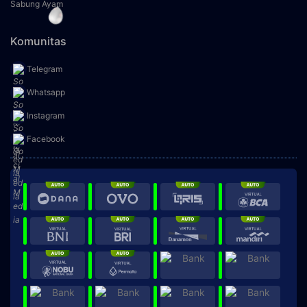
Sabung Ayam
Komunitas
Telegram
Whatsapp
Instagram
Facebook