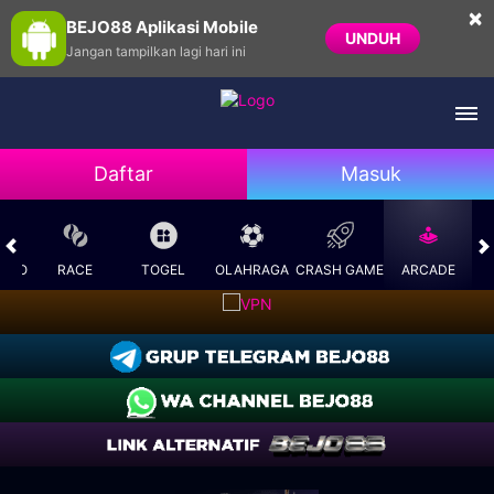
×
BEJO88 Aplikasi Mobile
UNDUH
Jangan tampilkan lagi hari ini
Daftar
Masuk
SINO
RACE
TOGEL
OLAHRAGA
CRASH GAME
ARCADE
E