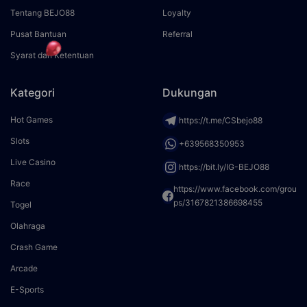
Tentang BEJO88
Loyalty
Pusat Bantuan
Referral
Syarat dan Ketentuan
Kategori
Dukungan
Hot Games
https://t.me/CSbejo88
Slots
+639568350953
Live Casino
https://bit.ly/IG-BEJO88
Race
https://www.facebook.com/grou
ps/3167821386698455
Togel
Olahraga
Crash Game
Arcade
E-Sports